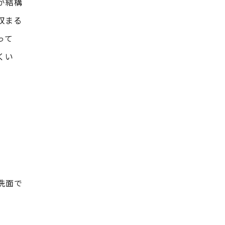
が結構
収まる
って
くい
洗面で
。