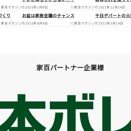
市/栗東市/草津市/甲賀市/湖南市/大津市
家百マガジン
2025年1月8日
家百マガジン
2022年12月24日
愛荘町/竜王町/日野町 /
づくり
お盆は家族会議のチャンス
千日デパートの火
家百マガジン
2025年8月4日
家百マガジン
2022年5月14日
家百パートナー企業様