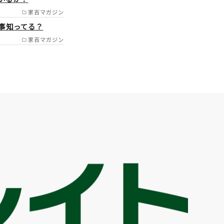
/高島市/甲良町/豊郷町/
家百マガジン
事知ってる？
家百マガジン