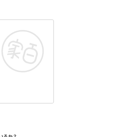
/近江八幡市/野洲市/守山
いるか？