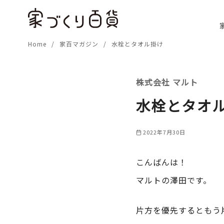
コ
ン
テ
Home
家百マガジン
水栓とタオル掛け
ン
ツ
へ
株式会社 マルト
移
動
水栓とタオ
2022年7月30日
こんばんは！
マルトの澤田です。
片方を優先するともう