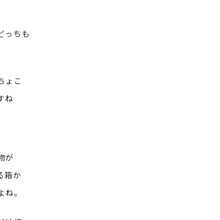
どっちも
ちょこ
すね
物が
る箱か
よね。