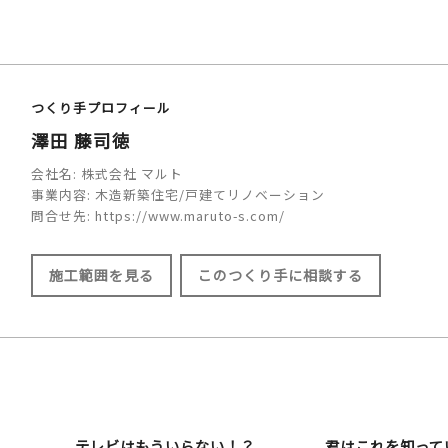
つくり手プロフィール
澤田 藤司徳
会社名:
株式会社 マルト
事業内容:
木造新築住宅/戸建てリノベーション
問合せ先:
https://www.maruto-s.com/
施工範囲を見る
このつくり手に相談する
施工範囲
多賀町/彦根市/長浜市/米原市/東近江市
テレビはもういらない！？
君はこれを知って