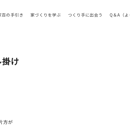
家百の手引き
家づくりを学ぶ
つくり手に出会う
Q＆A（
ル掛け
片方が