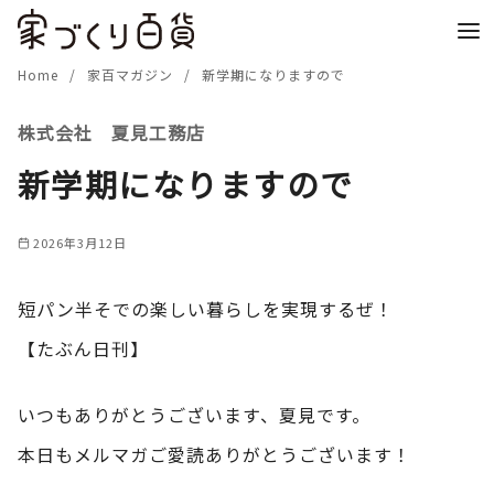
コ
ン
テ
Home
家百マガジン
新学期になりますので
ン
株式会社 夏見工務店
ツ
へ
新学期になりますので
移
動
2026年3月12日
短パン半そでの楽しい暮らしを実現するぜ！
【たぶん日刊】
いつもありがとうございます、夏見です。
本日もメルマガご愛読ありがとうございます！