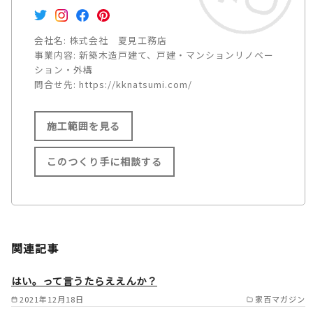
会社名:
株式会社 夏見工務店
事業内容:
新築木造戸建て、戸建・マンションリノベー
ション・外構
問合せ先:
https://kknatsumi.com/
施工範囲を見る
このつくり手に相談する
施工範囲
滋賀県全域（高島市・大津市北
関連記事
部を除く） /
京都市（北区 /
はい。って言うたらええんか？
伏見区除く） /
宇治市 /
2021年12月18日
家百マガジン