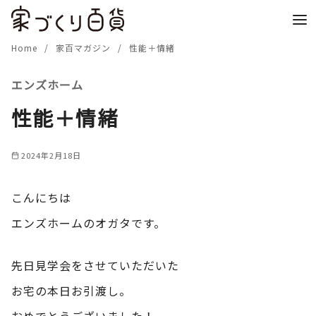
コ
ン
テ
Home
家百マガジン
性能＋情緒
ン
エンズホーム
ツ
へ
性能＋情緒
移
動
2024年2月18日
こんにちは
エンズホームのオガタです。
先日見学会をさせていただいた
お宅の本日お引渡し。
おめでとうございました！