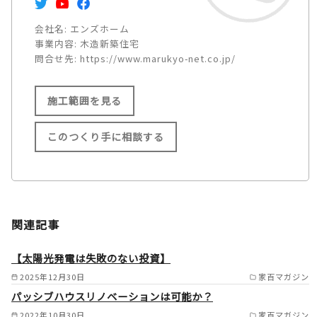
会社名:
エンズホーム
事業内容:
木造新築住宅
問合せ先:
https://www.marukyo-net.co.jp/
施工範囲を見る
このつくり手に相談する
施工範囲
名古屋市/小牧市/江南市/岩倉
関連記事
市/春日井市/大口町/扶桑町/犬
山市/一宮市/稲沢市/あま市/津
【太陽光発電は失敗のない投資】
島市/愛西市/尾張旭市/瀬戸市/
2025年12月30日
家百マガジン
パッシブハウスリノベーションは可能か？
日進市/長久手市/みよし市/東
2022年10月30日
家百マガジン