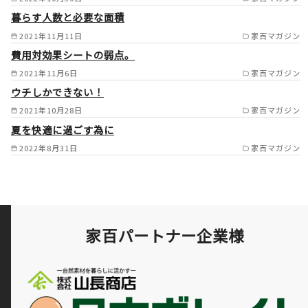
郷町/刈谷市/安城市/大府市/東
暮らす人数と必要な面積
海市/知立市/豊田市/西尾市/岡
2021年11月11日
家百マガジン
崎市/阿久比町/羽島市/各務原
費用対効果シートの弱点。
市/可児市/岐阜市/多治見市 /
2021年11月6日
家百マガジン
ウチしかできない！
2021年10月28日
家百マガジン
夏を快適に過ごす為に
2022年8月31日
家百マガジン
家百パートナー企業様