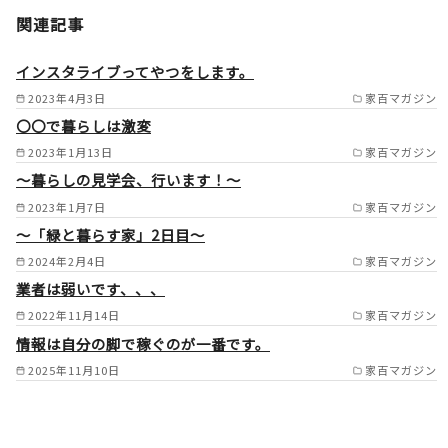
大分県内全域（大分市／別府市
関連記事
／由布市／国東市／中津市／日
田市／佐伯市／臼杵市／津久見
インスタライブってやつをします。
市／竹田市／豊後高田市／杵築
2023年4月3日
家百マガジン
〇〇で暮らしは激変
市／宇佐市／豊後大野市／速見
2023年1月13日
家百マガジン
郡日出町／玖珠郡九重町／玖珠
～暮らしの見学会、行います！～
郡玖珠町） /
2023年1月7日
家百マガジン
～「緑と暮らす家」2日目～
2024年2月4日
家百マガジン
業者は弱いです、、、
2022年11月14日
家百マガジン
情報は自分の脚で稼ぐのが一番です。
2025年11月10日
家百マガジン