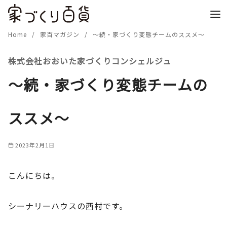
コ
ン
テ
Home
家百マガジン
～続・家づくり変態チームのススメ～
ン
株式会社おおいた家づくりコンシェルジュ
ツ
へ
～続・家づくり変態チームの
移
動
ススメ～
2023年2月1日
こんにちは。
シーナリーハウスの西村です。