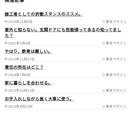
関連記事
／由布市／国東市／中津市／日
田市／佐伯市／臼杵市／津久見
施工者としての折衝スタンスのススメ。
市／竹田市／豊後高田市／杵築
2023年12月6日
家百マガジン
意外と知らない。玄関ドアにも性能値ってあるの知ってまし
市／宇佐市／豊後大野市／速見
た？
郡日出町／玖珠郡九重町／玖珠
2022年3月4日
家百マガジン
郡玖珠町） /
やはり、鉄骨は厳しい。
2023年11月27日
家百マガジン
責任の所在はどこ？
2024年7月8日
家百マガジン
家に暮らしを合わせる。
2025年10月15日
家百マガジン
お手入れしながら長く大事に使う。
2023年8月10日
家百マガジン