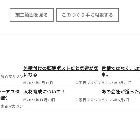
施工範囲を見る
このつくり手に相談する
施工範囲
大分県内全域（大分市／別府市／由布市
外壁付けの郵便ポストだと気密が気
言葉ではなく、改
市／佐伯市／臼杵市／津久見市／竹田市
になる
事。
家百マガジン
宇佐市／豊後大野市／速見郡日出町／玖
2022年5月14日
家百マガジン
2024年9月24日
ォーアフタ
人材育成について！
あの会社が逝った
町） /
の話】
2023年11月29日
家百マガジン
2026年6月7日
家百マガジン