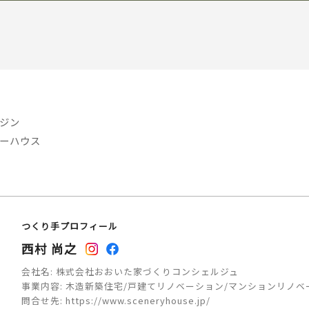
ジン
ーハウス
つくり手プロフィール
西村 尚之
会社名:
株式会社おおいた家づくりコンシェルジュ
事業内容:
木造新築住宅/戸建てリノベーション/マンションリノベ
問合せ先:
https://www.sceneryhouse.jp/