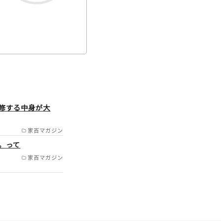
／国東市／中津市／日田
修する中身が大
／豊後高田市／杵築市／
珠郡九重町／玖珠郡玖珠
家百マガジン
。って
家百マガジン