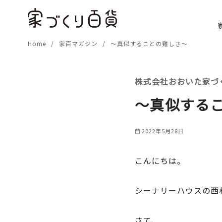
コ
ン
テ
Home
家百マガジン
～真似することの難しさ～
ン
ツ
へ
株式会社おおいた家づ
移
動
～真似する
2022年5月28日
こんにちは。
シーナリーハウスの西
さて、