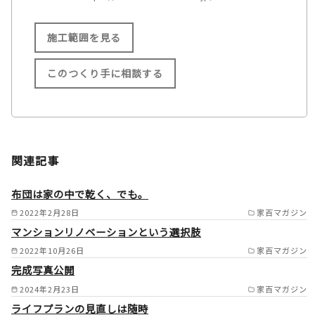
施工範囲を見る
このつくり手に相談する
施工範囲
宝塚市/川西市/三田市/神戸市/
関連記事
西宮市/伊丹市/吹田市/豊中市/
茨木市/摂津市/明石市/尼崎市/
布団は家の中で乾く、でも。
播磨町/猪名川町/加古郡/三木
2022年2月28日
家百マガジン
マンションリノベーションという選択肢
市/芦屋市/豊能郡/箕面市/池田
2022年10月26日
家百マガジン
市/ /
完成写真公開
2024年2月23日
家百マガジン
ライフプランの見直しは随時