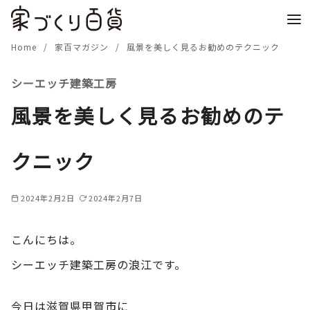
コ
ン
テ
Home
家百マガジン
風景を美しく見るお勧めのテクニック
ン
シーエッチ建築工房
ツ
へ
風景を美しく見るお勧めのテ
移
動
クニック
2024年2月2日
2024年2月7日
こんにちは。
シーエッチ建築工房の浪江です。
今日は滋賀県甲賀市に