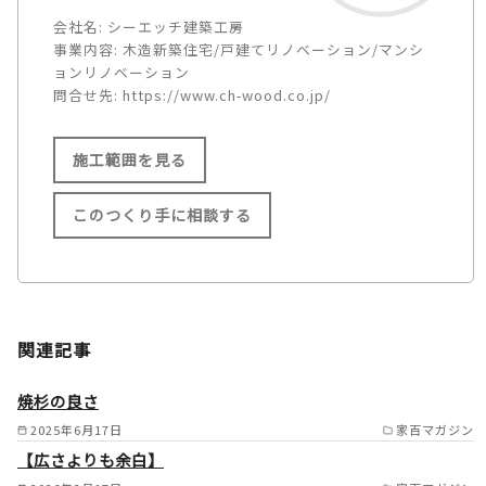
会社名:
シーエッチ建築工房
事業内容:
木造新築住宅/戸建てリノベーション/マンシ
ョンリノベーション
問合せ先:
https://www.ch-wood.co.jp/
施工範囲を見る
このつくり手に相談する
施工範囲
宝塚市/川西市/三田市/神戸市/
関連記事
西宮市/伊丹市/吹田市/豊中市/
茨木市/摂津市/明石市/尼崎市/
焼杉の良さ
播磨町/猪名川町/加古郡/三木
2025年6月17日
家百マガジン
【広さよりも余白】
市/芦屋市/豊能郡/箕面市/池田