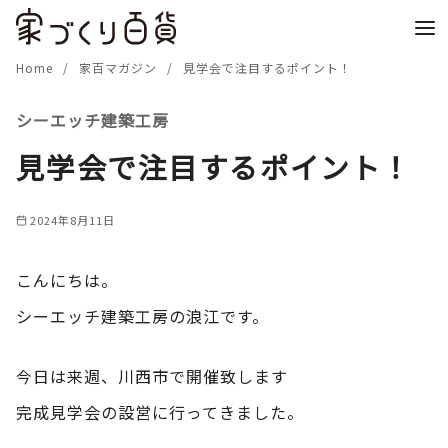
コ
ン
テ
Home
家百マガジン
見学会で注目するポイント！
ン
シーエッチ建築工房
ツ
へ
見学会で注目するポイント！
移
動
2024年8月11日
こんにちは。
シーエッチ建築工房の浪江です。
今日は来週、川西市で開催致します
完成見学会の設営に行ってきました。