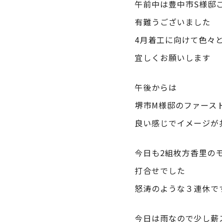
午前中は豊中市S様邸
有難うございました
4月着工に向けて色々
宜しくお願いします
午後からは
堺市M様邸のファース
良い感じでイメージが
今日も2組枚方香里の
打合せでした
怒涛のような３連休で
今日は雨なので少し薪