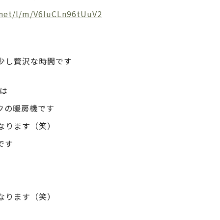
d.net/l/m/V6IuCLn96tUuV2
少し贅沢な時間です
は
クの暖房機です
なります（笑）
です
なります（笑）