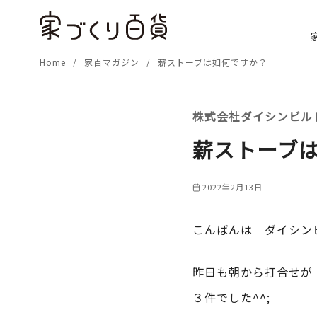
コ
ン
テ
Home
家百マガジン
薪ストーブは如何ですか？
ン
ツ
へ
株式会社ダイシンビル
移
動
薪ストーブ
2022年2月13日
こんばんは ダイシン
昨日も朝から打合せが
３件でした^^;