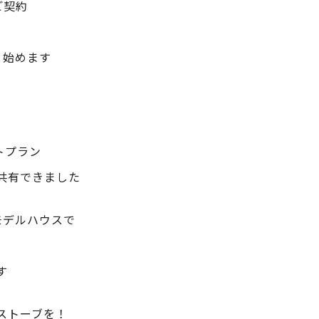
ご契約
と始めます
トプラン
共有できました
モデルハウスで
す
ストーブを！