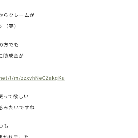
からクレームが
す（笑）
の方でも
に助成金が
d.net/l/m/zzxvhNeCZakqKu
使って欲しい
るみたいですね
つも
聞かれました