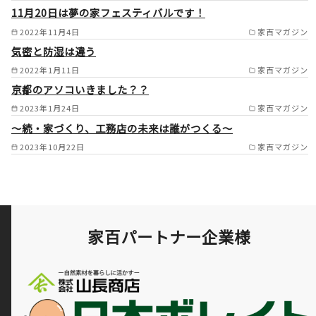
伊勢原市の一部 /
11月20日は夢の家フェスティバルです！
相模原市の一部 /
2022年11月4日
家百マガジン
気密と防湿は違う
平塚市の一部 /
大磯町 /
2022年1月11日
家百マガジン
東京都（世田谷区 /
目黒区 /
京都のアソコいきました？？
大田区） /
2023年1月24日
家百マガジン
～続・家づくり、工務店の未来は誰がつくる～
2023年10月22日
家百マガジン
家百パートナー企業様