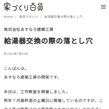
コ
ン
テ
Home
家百マガジン
給湯器交換の際の落とし穴
ン
株式会社あすなろ建築工房
ツ
へ
給湯器交換の際の落とし穴
移
動
2022年7月31日
こんばんは。
あすなろ建築工房の関尾です。
本日は、工作教室を開催しました。
例年７月最終週の土曜日に開催しているのですが、こ
の２年は新型コロナ感染防止ために中止しておりまし