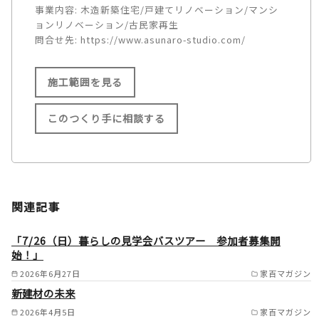
事業内容:
木造新築住宅/戸建てリノベーション/マンシ
ョンリノベーション/古民家再生
問合せ先:
https://www.asunaro-studio.com/
施工範囲を見る
このつくり手に相談する
施工範囲
横浜市 /
川崎市 /
鎌倉市 /
関連記事
逗子市 /
葉山町 /
横須賀市 /
三浦市の一部 /
藤沢市 /
「7/26（日）暮らしの見学会バスツアー 参加者募集開
始！」
茅ヶ崎市 /
寒川町 /
大和市 /
2026年6月27日
家百マガジン
綾瀬市 /
海老名市の一部 /
新建材の未来
座間市 /
厚木市の一部 /
2026年4月5日
家百マガジン