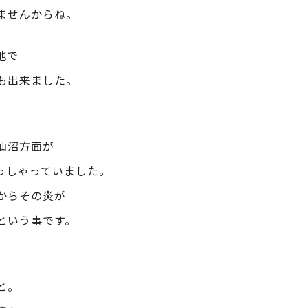
ませんからね。
地で
も出来ました。
仙沼方面が
っしゃっていました。
からその炎が
という事です。
と。