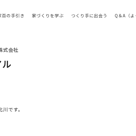
家百の手引き
家づくりを学ぶ
つくり手に出会う
Q＆A（
株式会社
アル
北川です。