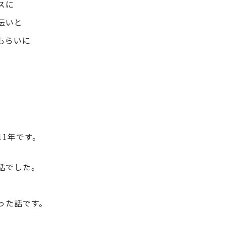
スに
伝いと
もらいに
11年です。
話でした。
った話です。