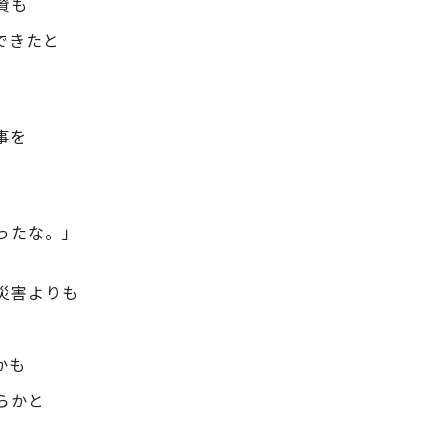
資も
できたと
。
事を
ったな。」
災害よりも
。
かも
らかと