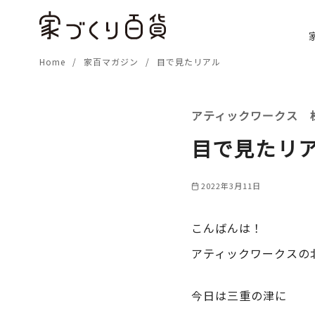
コ
ン
テ
Home
家百マガジン
目で見たリアル
ン
ツ
へ
アティックワークス 
移
動
目で見たリ
2022年3月11日
こんばんは！
アティックワークスの
今日は三重の津に