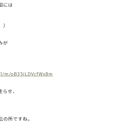
沼には
。
。）
みが
/l/m/oB35iLDVcfWx8m
走らせ、
。
松の所ですね。