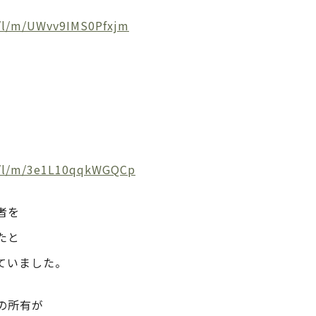
/l/m/UWvv9IMS0Pfxjm
m/l/m/3e1L10qqkWGQCp
者を
たと
ていました。
の所有が