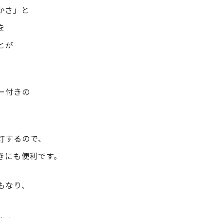
かさ」と
を
とが
。
ー付きの
灯するので、
きにも便利です。
もなり、