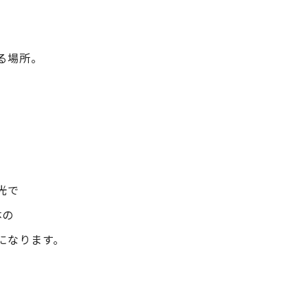
る場所。
光で
体の
になります。
。