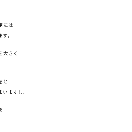
定には
ます。
を大きく
ると
まいますし、
を