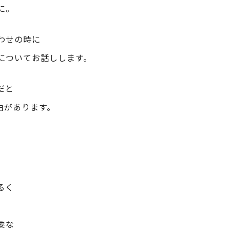
に。
わせの時に
についてお話しします。
だと
由があります。
。
るく
、
要な