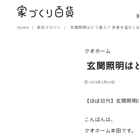
コ
ン
テ
Home
家百マガジン
玄関照明はどう選ぶ？ 来客を温かく
ン
ツ
へ
クオホーム
移
動
玄関照明は
2025年3月29日
【ほぼ日刊】玄関照明
こんばんは、
クオホーム本田です。