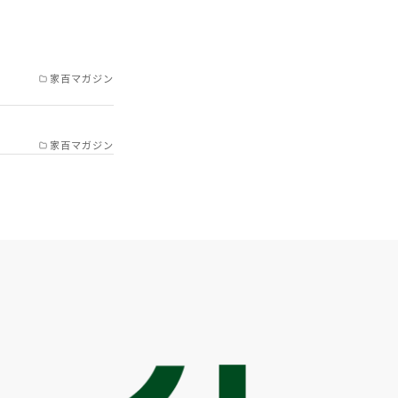
/加古川市/稲美町/播磨
郡神河町/神崎郡福崎町/西
家百マガジン
郡/明石市西部/岡山県備
家百マガジン