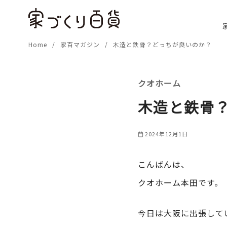
コ
ン
テ
Home
家百マガジン
木造と鉄骨？どっちが良いのか？
ン
ツ
へ
クオホーム
移
動
木造と鉄骨
2024年12月1日
こんばんは、
クオホーム本田です。
今日は大阪に出張して