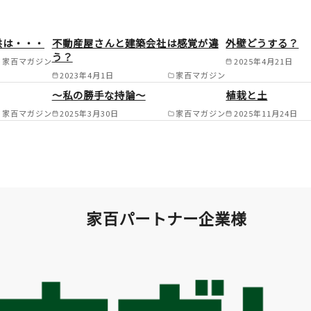
姫路市/たつの市/相生市/赤穂市/高砂市
供は・・・
不動産屋さんと建築会社は感覚が違
外壁どうする？
町/三木市/小野市/加東市/加西市/神崎
う？
家百マガジン
2025年4月21日
脇市の一部/多可町/宍粟市/山崎町/佐用
2023年4月1日
家百マガジン
～私の勝手な持論～
植栽と土
前市/岡山県瀬戸内市 /
家百マガジン
2025年3月30日
家百マガジン
2025年11月24日
家百パートナー企業様