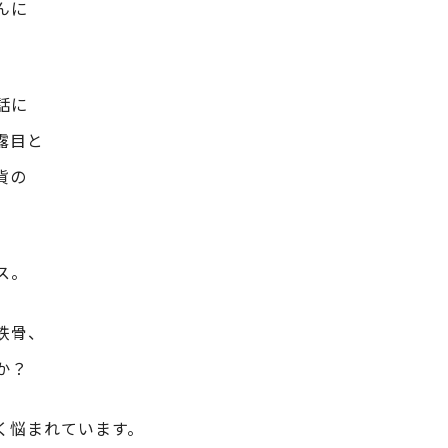
んに
話に
露目と
貨の
。
ス。
鉄骨、
か？
く悩まれています。