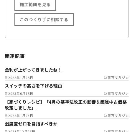
施工範囲を見る
このつくり手に相談する
施工範囲
長崎市/諫早市/大村市/島原市/
関連記事
南島原市/雲仙市/長与町/時津
町 /
金利が上がってきましたね！
2025年1月25日
家百マガジン
スイッチの高さを下げる理由
2023年6月15日
家百マガジン
【家づくりレシピ】「4月の基準法改正の影響＆築浅中古価格
改定しました」
2025年1月23日
家百マガジン
温度差ゼロを目指すべきか
2021年12月26日
家百マガジン