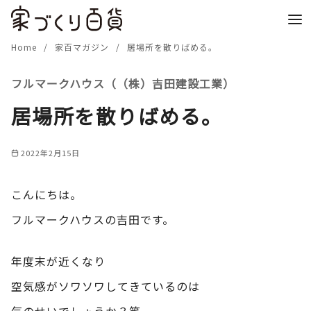
コ
ン
テ
Home
家百マガジン
居場所を散りばめる。
ン
フルマークハウス（（株）吉田建設工業）
ツ
へ
居場所を散りばめる。
移
動
2022年2月15日
こんにちは。
フルマークハウスの吉田です。
年度末が近くなり
空気感がソワソワしてきているのは
気のせいでしょうか？笑