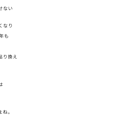
せない
くなり
年も
、
の貼り換え
は
よね。