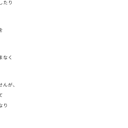
したり
を
まなく
せんが、
て
なり