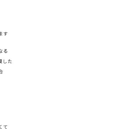
ます
なる
模した
合
くて