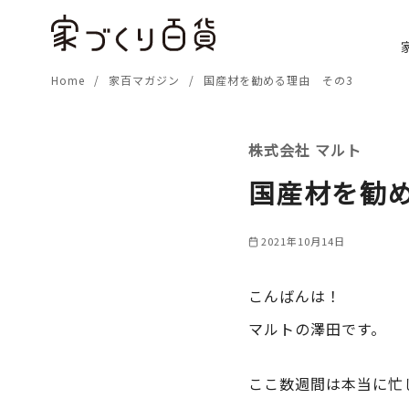
コ
ン
テ
Home
家百マガジン
国産材を勧める理由 その3
ン
ツ
へ
株式会社 マルト
移
動
国産材を勧
2021年10月14日
こんばんは！
マルトの澤田です。
ここ数週間は本当に忙