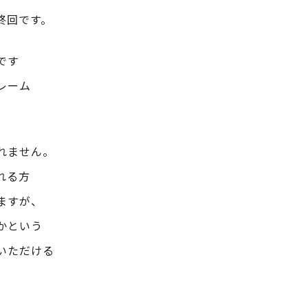
終回です。
です
レーム
れません。
れる方
ますが、
かという
いただける