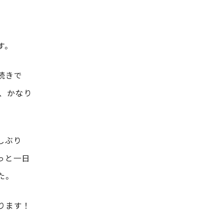
。
す。
続きで
は、かなり
しぶり
っと一日
た。
ります！