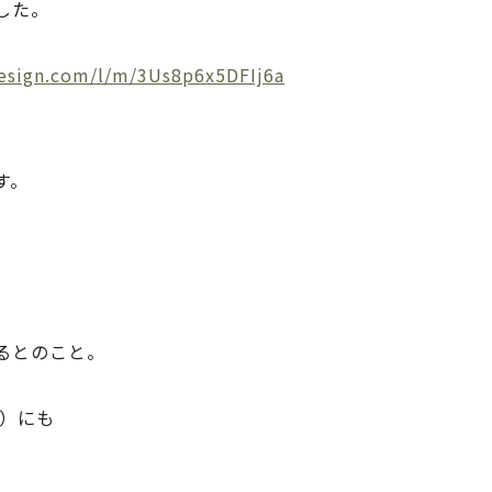
した。
design.com/l/m/3Us8p6x5DFIj6a
す。
るとのこと。
3）にも