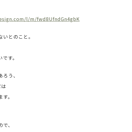
-design.com/l/m/fwd8UfndGn4gbK
ないとのこと。
いです。
あろう、
家は
ます。
ので、