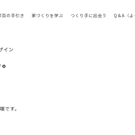
家百の手引き
家づくりを学ぶ
つくり手に出会う
Q＆A（
ザイン
る。
川端です。