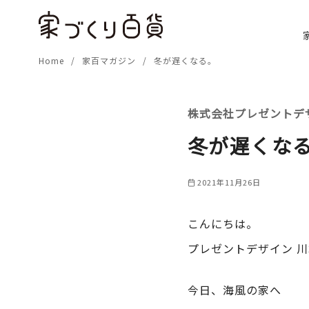
コ
ン
テ
Home
家百マガジン
冬が遅くなる。
ン
ツ
へ
株式会社プレゼントデ
移
動
冬が遅くな
2021年11月26日
こんにちは。
プレゼントデザイン 
今日、海風の家へ