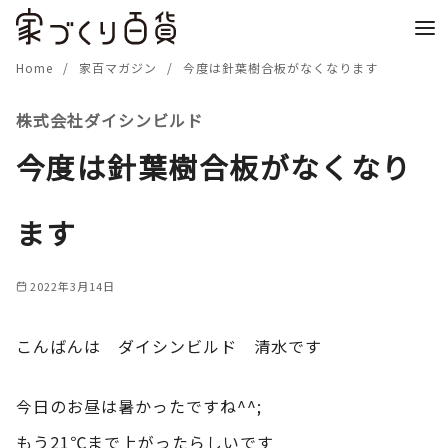
コ
ン
テ
Home
家百マガジン
今度は針葉樹合板がなくなります
ン
株式会社ダイシンビルド
ツ
へ
今度は針葉樹合板がなくなり
移
動
ます
2022年3月14日
こんばんは ダイシンビルド 清水です
今日のお昼は暑かったですね^^;
もう21℃まで上がったらしいです