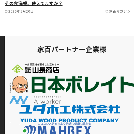
その食洗機、使えてますか？
大和郡山市/天理市/相楽郡/平
2025年5月20日
家百マガジン
群郡 /
家百パートナー企業様