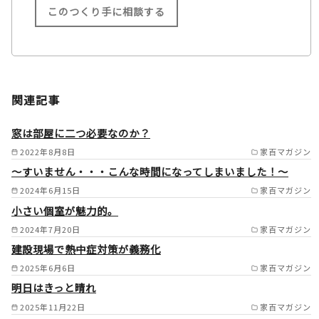
このつくり手に相談する
施工範囲
大東市/四條畷市/枚方市/高槻
関連記事
市/茨木市/豊中市/吹田市/摂津
市/箕面市/池田市/川西市/宝塚
窓は部屋に二つ必要なのか？
市/伊丹市/尼崎市/西宮市/芦屋
2022年8月8日
家百マガジン
～すいません・・・こんな時間になってしまいました！～
市/島本町/大山崎町/長岡京市/
2024年6月15日
家百マガジン
京都市/宇治市/京田辺市/八幡
小さい個室が魅力的。
市/交野市/城陽市/寝屋川市/守
2024年7月20日
家百マガジン
口市/門真市/東大阪市/堺市/和
建設現場で熱中症対策が義務化
泉市/松原市/藤井寺市/羽曳野
2025年6月6日
家百マガジン
市/八尾市/柏原市/大阪市/高石
明日はきっと晴れ
2025年11月22日
家百マガジン
市/和泉大津市/生駒市/奈良市/