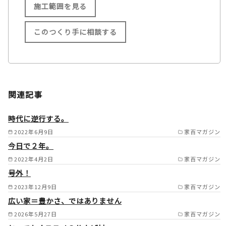
施工範囲を見る
このつくり手に相談する
施工範囲
多賀町/彦根市/長浜市/米原市/
関連記事
東近江市/近江八幡市/野洲市/
守山市/栗東市/草津市/甲賀市/
時代に逆行する。
湖南市/大津市/高島市/甲良町/
2022年6月9日
家百マガジン
今日で２年。
豊郷町/愛荘町/竜王町/日野町 /
2022年4月2日
家百マガジン
号外！
2023年12月9日
家百マガジン
広い家＝豊かさ、ではありません
2026年5月27日
家百マガジン