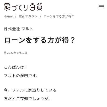
コ
ン
テ
Home
家百マガジン
ローンをする方が得？
ン
株式会社 マルト
ツ
へ
ローンをする方が得？
移
動
2022年6月11日
こんばんは！
マルトの澤田です。
今、リアルに家造りしている
方だとご存知でしょうが、