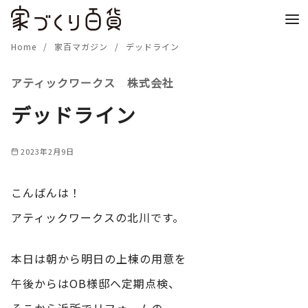
コ
ン
テ
Home
家百マガジン
デッドライン
ン
アティックワークス 株式会社
ツ
へ
デッドライン
移
動
2023年2月9日
こんばんは！
アティックワークスの北川です。
本日は朝から明日の上棟の用意を
午後からはOB様邸へ定期点検、
そこから近所でリフォームの