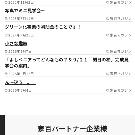
東市/四条畷市/門真市/守口市/
2022年11月2日
家百マガジン
写真でミニ見学会～
寝屋川市 /
2023年7月19日
家百マガジン
グリーン化事業の補助金のことです！
2024年7月25日
家百マガジン
小さな趣味
2026年6月7日
家百マガジン
「よしべニアってどんなもの？＆９/２１「閑日の栖」完成見
学会の案内」
2025年9月12日
家百マガジン
ん～迷う。。。
2025年6月4日
家百マガジン
家百パートナー企業様