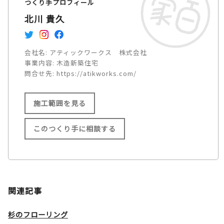
つくり手プロフィール
北川 貴久
会社名:
アティックワークス 株式会社
事業内容:
木造新築住宅
問合せ先:
https://atikworks.com/
施工範囲を見る
このつくり手に相談する
施工範囲
大阪市/東大阪市/八尾市/柏原
関連記事
市/堺市/松原市/藤井寺市/羽曳
野市/富田林市/大阪狭山市/大
杉のフローリング