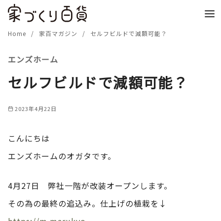
コ
ン
テ
Home
家百マガジン
セルフビルドで減額可能？
ン
エンズホーム
ツ
へ
セルフビルドで減額可能？
移
動
2023年4月22日
こんにちは
エンズホームのオガタです。
4月27日 弊社一階が改装オープンします。
その為の最終の追込み。仕上げの植栽を↓
https://m.marukyo-