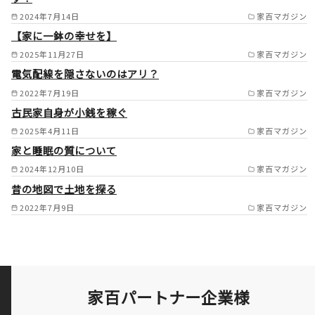
島市/愛西市/尾張旭市/瀬戸市/
2024年7月14日
家百マガジン
日進市/長久手市/みよし市/東
【家に一鉢の幸せを】
郷町/刈谷市/安城市/大府市/東
2025年11月27日
家百マガジン
海市/知立市/豊田市/西尾市/岡
電気配線を隠さないのはアリ？
崎市/阿久比町/羽島市/各務原
2022年7月19日
家百マガジン
古民家自身が小銭を稼ぐ
市/可児市/岐阜市/多治見市 /
2025年4月11日
家百マガジン
家と睡眠の質について
2024年12月10日
家百マガジン
昔の地図で土地を探る
2022年7月9日
家百マガジン
家百パートナー企業様