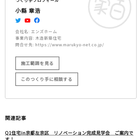
つくり手プロフィール
小縣 章浩
会社名:
エンズホーム
事業内容:
木造新築住宅
問合せ先:
https://www.marukyo-net.co.jp/
施工範囲を見る
このつくり手に相談する
施工範囲
名古屋市/小牧市/江南市/岩倉
関連記事
市/春日井市/大口町/扶桑町/犬
山市/一宮市/稲沢市/あま市/津
Q1住宅in京都左京区 リノベーション完成見学会 ご案内で
す！