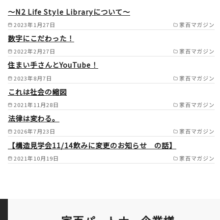
口市/大東市/四条畷市/八尾市/
～N2 Life Style Libraryについて～
松原市/柏原市/藤井寺市/羽曳
2023年1月27日
家百マガジン
数字にこだわった！
野市/大阪狭山市/富田林市/太
2022年2月27日
家百マガジン
子町/河南町/千早赤坂村/河内
住まい手さんとYouTube！
長野市/摂津市/枚方市/池田市/
2023年8月7日
家百マガジン
箕面市/茨木市/高槻市/島本町/
これは社会の縮図
豊中市/吹田市/高石市/泉大津
2021年11月28日
家百マガジン
市/和泉市/忠岡町/岸和田市/貝
法律は変わる。
2026年7月23日
家百マガジン
塚市/熊取町/泉佐野市/田尻町/
【構造見学会11/14飲みに変更のお知らせ の話】
豊能町 奈良県 奈良市/生
2021年10月19日
家百マガジン
駒市/大和郡山市/平群町/三郷
町/王寺町/香芝市/斑鳩町/安堵
町/河合町/上牧町/川西町/三宅
町/田原本町/広陵町/大和高田