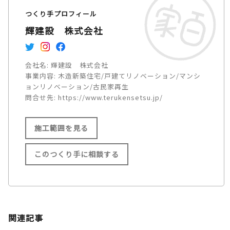
つくり手プロフィール
輝建設 株式会社
会社名:
輝建設 株式会社
事業内容:
木造新築住宅/戸建てリノベーション/マンシ
ョンリノベーション/古民家再生
問合せ先:
https://www.terukensetsu.jp/
施工範囲を見る
このつくり手に相談する
施工範囲
大阪府 東大阪市/大阪市/堺
関連記事
市/門真市/寝屋川市/交野市/守