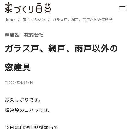
コ
ン
テ
Home
家百マガジン
ガラス戸、網戸、雨戸以外の窓建具
ン
輝建設 株式会社
ツ
へ
ガラス戸、網戸、雨戸以外の
移
動
窓建具
2024年4月24日
お久しぶりです。
輝建設のコハラです。
今日は和歌山県橋本市で