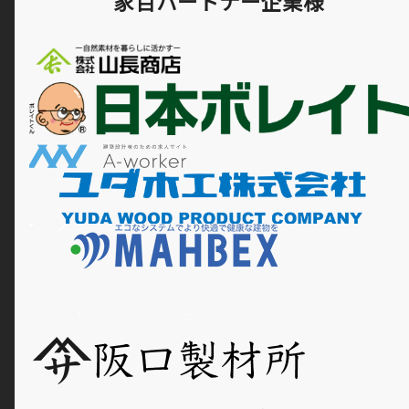
家百パートナー企業様
市/葛城市/御所市/天理市/橿原
市/桜井市/明日香村 京都
府 京都市南部/京田辺市/木津
川市/八幡市/宇治市/久御山町/
城陽市/精華町 /