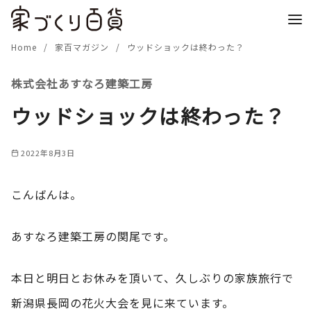
コ
ン
テ
Home
家百マガジン
ウッドショックは終わった？
ン
株式会社あすなろ建築工房
ツ
へ
ウッドショックは終わった？
移
動
2022年8月3日
こんばんは。
あすなろ建築工房の関尾です。
本日と明日とお休みを頂いて、久しぶりの家族旅行で
新潟県長岡の花火大会を見に来ています。