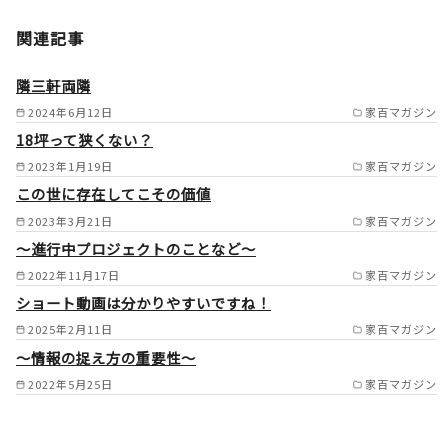
横浜市 /
川崎市 /
鎌倉市 /
関連記事
逗子市 /
葉山町 /
横須賀市 /
三浦市の一部 /
藤沢市 /
隣三軒両隣
茅ヶ崎市 /
寒川町 /
大和市 /
2024年6月12日
家百マガジン
18坪って狭くない？
綾瀬市 /
海老名市の一部 /
2023年1月19日
家百マガジン
座間市 /
厚木市の一部 /
この世に存在してこその価値
伊勢原市の一部 /
2023年3月21日
家百マガジン
相模原市の一部 /
～進行中プロジェクトのことなど～
平塚市の一部 /
大磯町 /
2022年11月17日
家百マガジン
東京都（世田谷区 /
目黒区 /
ショート動画は分かりやすいですね！
2025年2月11日
家百マガジン
大田区） /
～情報の捉え方の重要性～
2022年5月25日
家百マガジン