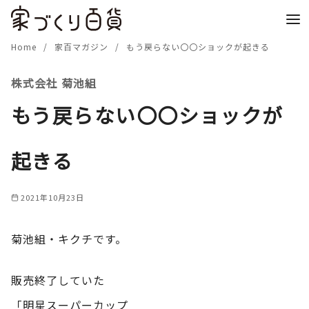
コ
ン
テ
Home
家百マガジン
もう戻らない〇〇ショックが起きる
ン
株式会社 菊池組
ツ
へ
もう戻らない〇〇ショックが
移
動
起きる
2021年10月23日
菊池組・キクチです。
販売終了していた
「明星スーパーカップ