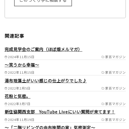
施工範囲
事務所より車で３０分圏内（青
関連記事
森県むつ市の一部/東通村の一
部/横浜町の一部 /
完成見学会のご案内（ほぼ畑メルマガ）
2024年11月15日
家百マガジン
～笑うから幸福～
2022年11月15日
家百マガジン
湯布珪藻土がいい感じの仕上がりでした♪
2022年2月5日
家百マガジン
花粉と気密。
2022年3月7日
家百マガジン
新住協関西支部 YouTube Liveにいい質問が来てます！
2024年11月19日
家百マガジン
～「二階リビングの由布挾間の家」気密測定～