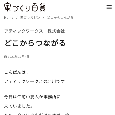
コ
ン
テ
Home
家百マガジン
どこからつながる
ン
アティックワークス 株式会社
ツ
へ
どこからつながる
移
動
2021年12月4日
こんばんは！
アティックワークスの北川です。
今日は午前中友人が事務所に
来ていました。
ただ、会いに来ただけですが。笑