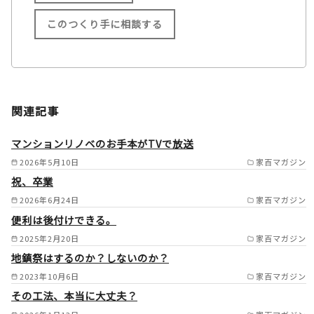
このつくり手に相談する
施工範囲
大阪市/東大阪市/八尾市/柏原
関連記事
市/堺市/松原市/藤井寺市/羽曳
野市/富田林市/大阪狭山市/大
マンションリノベのお手本がTVで放送
東市/四条畷市/門真市/守口市/
2026年5月10日
家百マガジン
祝、卒業
寝屋川市 /
2026年6月24日
家百マガジン
便利は後付けできる。
2025年2月20日
家百マガジン
地鎮祭はするのか？しないのか？
2023年10月6日
家百マガジン
その工法、本当に大丈夫？