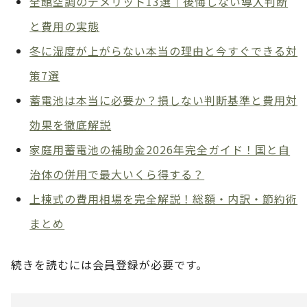
全館空調のデメリット13選｜後悔しない導入判断
と費用の実態
冬に湿度が上がらない本当の理由と今すぐできる対
策7選
蓄電池は本当に必要か？損しない判断基準と費用対
効果を徹底解説
家庭用蓄電池の補助金2026年完全ガイド！国と自
治体の併用で最大いくら得する？
上棟式の費用相場を完全解説！総額・内訳・節約術
まとめ
続きを読むには会員登録が必要です。