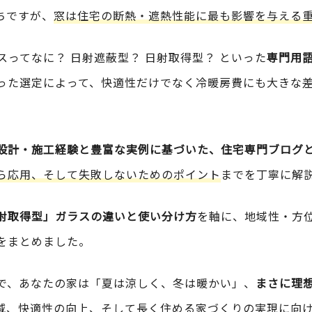
ちですが、
窓は住宅の断熱・遮熱性能に最も影響を与える
ラスってなに？ 日射遮蔽型？ 日射取得型？ といった
専門用
った選定によって、快適性だけでなく冷暖房費にも大きな
設計・施工経験と豊富な実例に基づいた、住宅専門ブログ
ら応用、そして失敗しないためのポイント
までを丁寧に解
射取得型」ガラスの違いと使い分け方
を軸に、地域性・方
をまとめました。
で、あなたの家は「夏は涼しく、冬は暖かい」、
まさに理
減、快適性の向上、そして長く住める家づくり
の実現に向