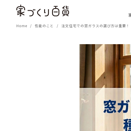
コ
ン
テ
Home
性能のこと
注文住宅での窓ガラスの選び方は重要！
ン
ツ
へ
移
動