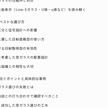
型ガラスの仕組みと利点
の性能表示（Low-Eガラス・U値・η値など）を読み解く
ベストな選び方
候区分と住宅設計への影響
域に適した日射遮蔽型の使い方
おける日射取得型の有効性
化を考慮した窓ガラスの配置設計
換気設備との相性も大切
防ぐポイントと具体的な事例
窓ガラス選びの失敗とは
工務店との打ち合わせで確認すべきこと
ぶ！成功した窓ガラス選びの工夫