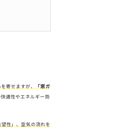
心を寄せますが、
「窓ガ
の快適性やエネルギー効
眺望性」、空気の流れを