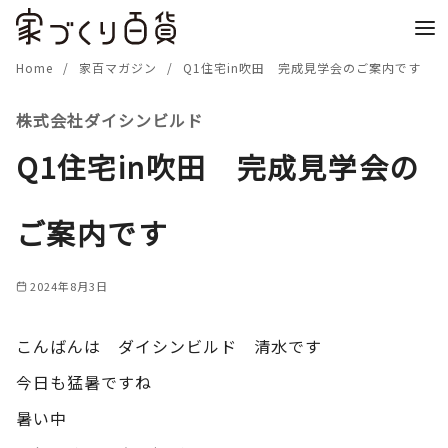
コ
ン
テ
Home
家百マガジン
Q1住宅in吹田 完成見学会のご案内です
ン
株式会社ダイシンビルド
ツ
へ
Q1住宅in吹田 完成見学会の
移
動
ご案内です
2024年8月3日
こんばんは ダイシンビルド 清水です
今日も猛暑ですね
暑い中