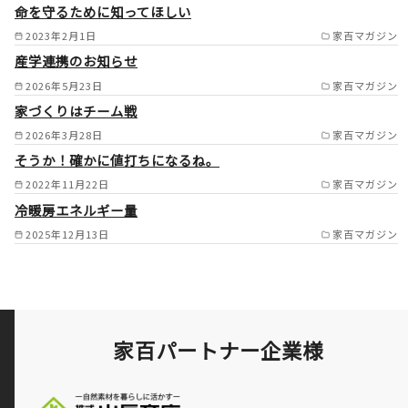
命を守るために知ってほしい
市/島本町/大山崎町/長岡京市/
2023年2月1日
家百マガジン
京都市/宇治市/京田辺市/八幡
産学連携のお知らせ
市/交野市/城陽市/寝屋川市/守
2026年5月23日
家百マガジン
口市/門真市/東大阪市/堺市/和
家づくりはチーム戦
泉市/松原市/藤井寺市/羽曳野
2026年3月28日
家百マガジン
市/八尾市/柏原市/大阪市/高石
そうか！確かに値打ちになるね。
2022年11月22日
家百マガジン
市/和泉大津市/生駒市/奈良市/
冷暖房エネルギー量
大和郡山市/天理市/相楽郡/平
2025年12月13日
家百マガジン
群郡 /
家百パートナー企業様