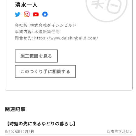
清水一人
会社名:
株式会社ダイシンビルド
事業内容:
木造新築住宅
問合せ先:
https://www.daishinbuild.com/
施工範囲を見る
このつくり手に相談する
施工範囲
大東市/四條畷市/枚方市/高槻
関連記事
市/茨木市/豊中市/吹田市/摂津
市/箕面市/池田市/川西市/宝塚
【時短の先にあるゆとりの暮らし】
市/伊丹市/尼崎市/西宮市/芦屋
2025年11月2日
家百マガジン