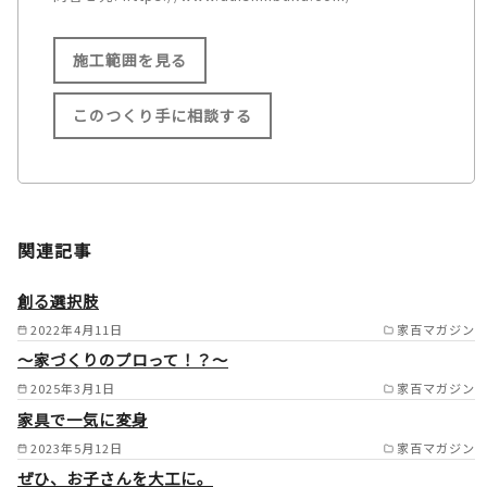
施工範囲を見る
このつくり手に相談する
施工範囲
大東市/四條畷市/枚方市/高槻
関連記事
市/茨木市/豊中市/吹田市/摂津
市/箕面市/池田市/川西市/宝塚
創る選択肢
市/伊丹市/尼崎市/西宮市/芦屋
2022年4月11日
家百マガジン
～家づくりのプロって！？～
市/島本町/大山崎町/長岡京市/
2025年3月1日
家百マガジン
京都市/宇治市/京田辺市/八幡
家具で一気に変身
市/交野市/城陽市/寝屋川市/守
2023年5月12日
家百マガジン
口市/門真市/東大阪市/堺市/和
ぜひ、お子さんを大工に。