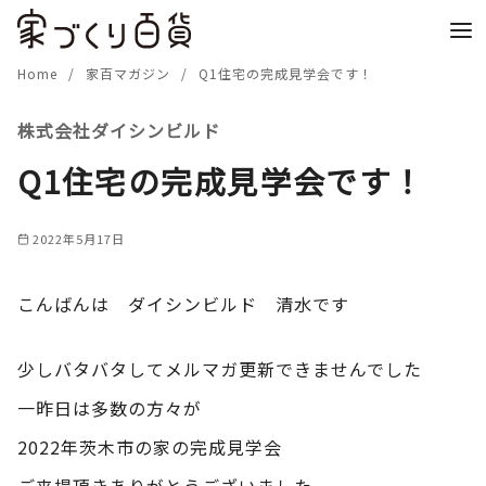
コ
ン
テ
Home
家百マガジン
Q1住宅の完成見学会です！
ン
株式会社ダイシンビルド
ツ
へ
Q1住宅の完成見学会です！
移
動
2022年5月17日
こんばんは ダイシンビルド 清水です
少しバタバタしてメルマガ更新できませんでした
一昨日は多数の方々が
2022年茨木市の家の完成見学会
ご来場頂きありがとうございました