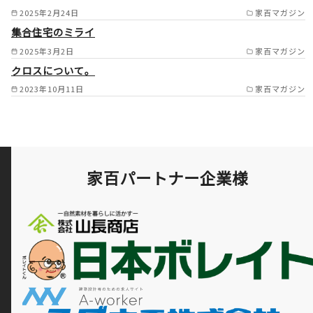
泉市/松原市/藤井寺市/羽曳野
2025年2月24日
家百マガジン
市/八尾市/柏原市/大阪市/高石
集合住宅のミライ
2025年3月2日
家百マガジン
市/和泉大津市/生駒市/奈良市/
クロスについて。
大和郡山市/天理市/相楽郡/平
2023年10月11日
家百マガジン
群郡 /
家百パートナー企業様