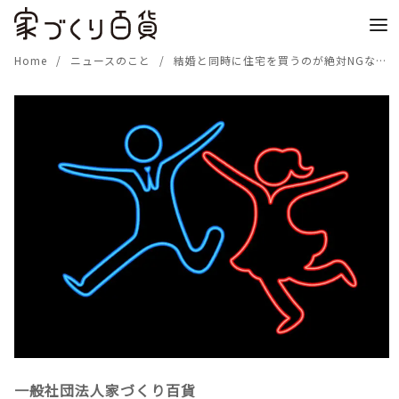
コ
ン
テ
Home
ニュースのこと
結婚と同時に住宅を買うのが絶対NGな理由を知っておこう
ン
ツ
へ
移
動
一般社団法人家づくり百貨