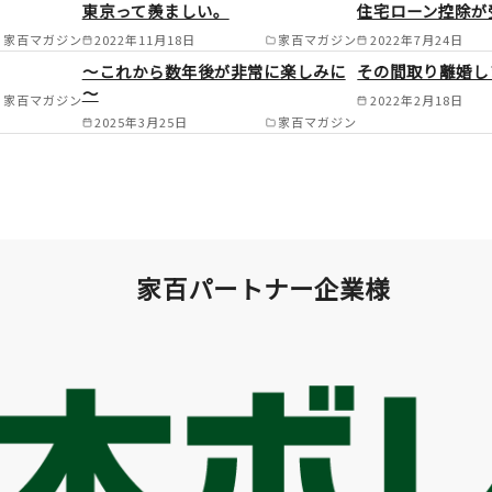
東京って羨ましい。
住宅ローン控除が
木市/摂津市/明石市/尼崎市/播磨町/猪名
家百マガジン
2022年11月18日
家百マガジン
2022年7月24日
屋市/豊能郡/箕面市/池田市/ /
～これから数年後が非常に楽しみに
その間取り離婚し
～
家百マガジン
2022年2月18日
2025年3月25日
家百マガジン
家百パートナー企業様