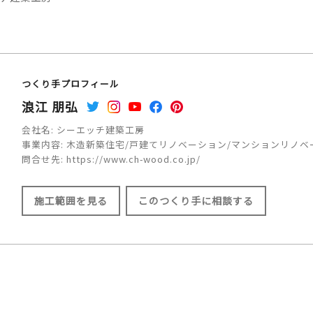
つくり手プロフィール
浪江 朋弘
会社名:
シーエッチ建築工房
事業内容:
木造新築住宅/戸建てリノベーション/マンションリノベ
問合せ先:
https://www.ch-wood.co.jp/
施工範囲を見る
このつくり手に相談する
施工範囲
宝塚市/川西市/三田市/神戸市/西宮市/伊