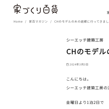
コ
ン
テ
Home
家百マガジン
CHのモデルの木の故郷に行ってきま
ン
ツ
へ
シーエッチ建築工房
移
動
CHのモデ
2024年3月3日
こんにちは。
シーエッチ建築工房の
金曜日より1泊2日で