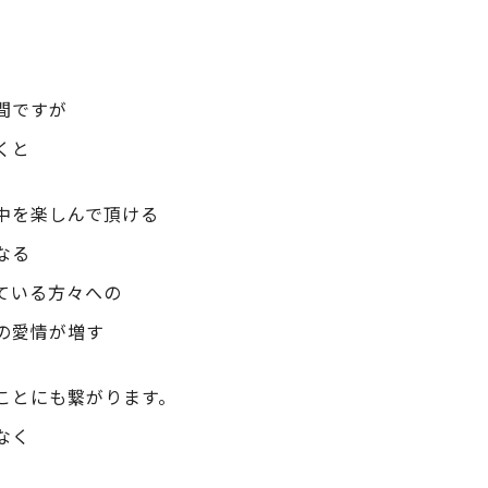
間ですが
くと
中を楽しんで頂ける
なる
ている方々への
の愛情が増す
ことにも繋がります。
なく