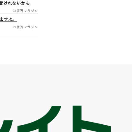
受けれないかも
川町/加古郡/三木市/芦
家百マガジン
ますよ。
家百マガジン