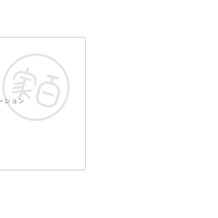
ーション
丹市/吹田市/豊中市/茨