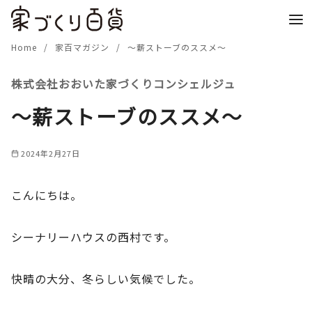
コ
ン
テ
Home
家百マガジン
～薪ストーブのススメ～
ン
株式会社おおいた家づくりコンシェルジュ
ツ
へ
～薪ストーブのススメ～
移
動
2024年2月27日
こんにちは。
シーナリーハウスの西村です。
快晴の大分、冬らしい気候でした。