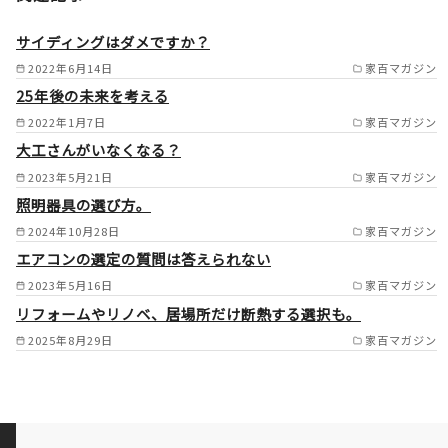
／由布市／国東市／中津市／日
田市／佐伯市／臼杵市／津久見
サイディングはダメですか？
市／竹田市／豊後高田市／杵築
2022年6月14日
家百マガジン
25年後の未来を考える
市／宇佐市／豊後大野市／速見
2022年1月7日
家百マガジン
郡日出町／玖珠郡九重町／玖珠
大工さんがいなくなる？
郡玖珠町） /
2023年5月21日
家百マガジン
照明器具の選び方。
2024年10月28日
家百マガジン
エアコンの選定の質問は答えられない
2023年5月16日
家百マガジン
リフォームやリノベ、居場所だけ断熱する選択も。
2025年8月29日
家百マガジン