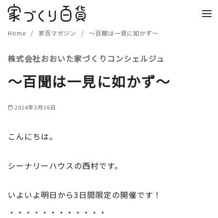
コ
ン
テ
Home
家百マガジン
～百聞は一見に如かず～
ン
株式会社おおいた家づくりコンシェルジュ
ツ
へ
～百聞は一見に如かず～
移
動
2024年3月16日
こんにちは。
シーナリーハウスの西村です。
いよいよ明日から3日間限定の開催です！
・・・・・・・・・・・・