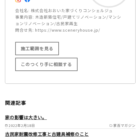
会社名:
株式会社おおいた家づくりコンシェルジュ
事業内容:
木造新築住宅/戸建てリノベーション/マンシ
ョンリノベーション/古民家再生
問合せ先:
https://www.sceneryhouse.jp/
施工範囲を見る
このつくり手に相談する
施工範囲
大分県内全域（大分市／別府市
関連記事
／由布市／国東市／中津市／日
田市／佐伯市／臼杵市／津久見
家の影響は大きい。
市／竹田市／豊後高田市／杵築
2022年2月18日
家百マガジン
古民家耐震改修工事と古建具補修のこと
市／宇佐市／豊後大野市／速見