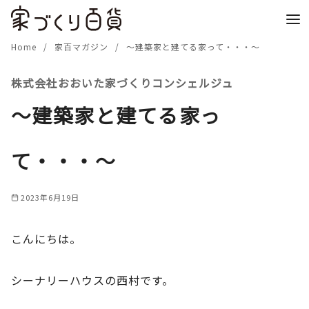
コ
ン
テ
Home
家百マガジン
～建築家と建てる家って・・・～
ン
株式会社おおいた家づくりコンシェルジュ
ツ
へ
～建築家と建てる家っ
移
動
て・・・～
2023年6月19日
こんにちは。
シーナリーハウスの西村です。