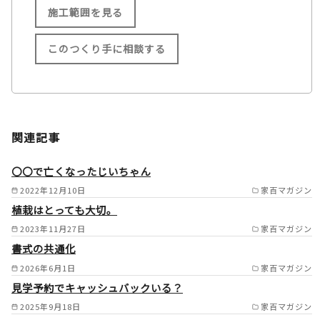
施工範囲を見る
このつくり手に相談する
施工範囲
大分県内全域（大分市／別府市
関連記事
／由布市／国東市／中津市／日
田市／佐伯市／臼杵市／津久見
〇〇で亡くなったじいちゃん
市／竹田市／豊後高田市／杵築
2022年12月10日
家百マガジン
植栽はとっても大切。
市／宇佐市／豊後大野市／速見
2023年11月27日
家百マガジン
郡日出町／玖珠郡九重町／玖珠
書式の共通化
郡玖珠町） /
2026年6月1日
家百マガジン
見学予約でキャッシュバックいる？
2025年9月18日
家百マガジン