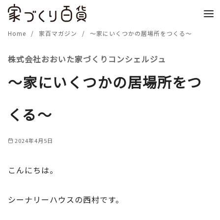
コ
ン
テ
Home
家百マガジン
～家にいくつかの居場所をつくる～
ン
株式会社おおいた家づくりコンシェルジュ
ツ
へ
～家にいくつかの居場所をつ
移
動
くる～
2024年4月5日
こんにちは。
シーナリーハウスの西村です。