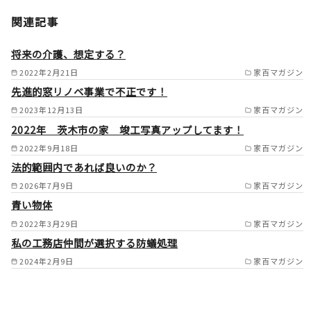
大分県内全域（大分市／別府市
関連記事
／由布市／国東市／中津市／日
田市／佐伯市／臼杵市／津久見
将来の介護、想定する？
市／竹田市／豊後高田市／杵築
2022年2月21日
家百マガジン
先進的窓リノベ事業で不正です！
市／宇佐市／豊後大野市／速見
2023年12月13日
家百マガジン
郡日出町／玖珠郡九重町／玖珠
2022年 茨木市の家 竣工写真アップしてます！
郡玖珠町） /
2022年9月18日
家百マガジン
法的範囲内であれば良いのか？
2026年7月9日
家百マガジン
青い物体
2022年3月29日
家百マガジン
私の工務店仲間が選択する防蟻処理
2024年2月9日
家百マガジン