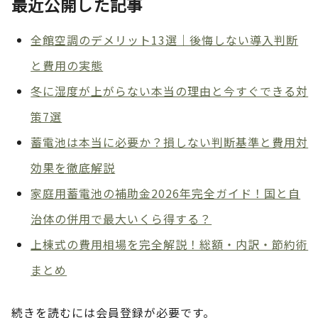
最近公開した記事
全館空調のデメリット13選｜後悔しない導入判断
と費用の実態
冬に湿度が上がらない本当の理由と今すぐできる対
策7選
蓄電池は本当に必要か？損しない判断基準と費用対
効果を徹底解説
家庭用蓄電池の補助金2026年完全ガイド！国と自
治体の併用で最大いくら得する？
上棟式の費用相場を完全解説！総額・内訳・節約術
まとめ
続きを読むには会員登録が必要です。