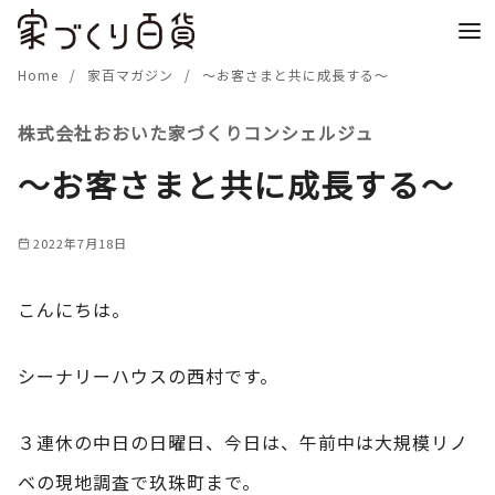
コ
ン
テ
Home
家百マガジン
～お客さまと共に成長する～
ン
株式会社おおいた家づくりコンシェルジュ
ツ
へ
～お客さまと共に成長する～
移
動
2022年7月18日
こんにちは。
シーナリーハウスの西村です。
３連休の中日の日曜日、今日は、午前中は大規模リノ
ベの現地調査で玖珠町まで。