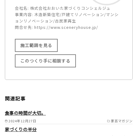
会社名:
株式会社おおいた家づくりコンシェルジュ
事業内容:
木造新築住宅/戸建てリノベーション/マンシ
ョンリノベーション/古民家再生
問合せ先:
https://www.sceneryhouse.jp/
施工範囲を見る
このつくり手に相談する
施工範囲
大分県内全域（大分市／別府市
関連記事
／由布市／国東市／中津市／日
田市／佐伯市／臼杵市／津久見
食事の時間が大切。
市／竹田市／豊後高田市／杵築
2024年12月27日
家百マガジン
家づくりの半分
市／宇佐市／豊後大野市／速見