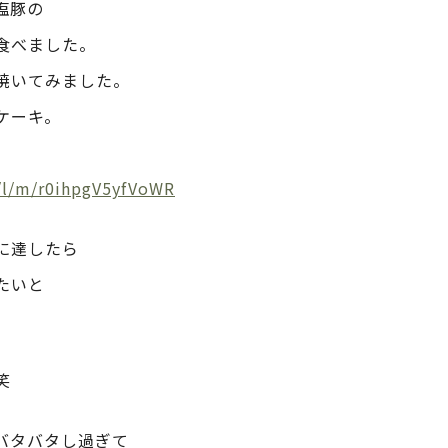
塩豚の
食べました。
焼いてみました。
ケーキ。
/l/m/r0ihpgV5yfVoWR
に達したら
たいと
笑
バタバタし過ぎて