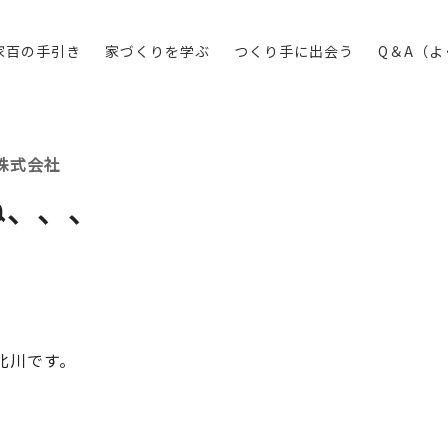
家百の手引き
家づくりを学ぶ
つくり手に出会う
Q＆A（
株式会社
ね、、、
北川です。
、