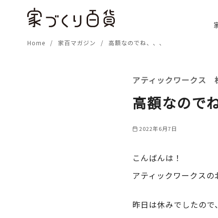
コ
ン
テ
Home
家百マガジン
高額なのでね、、、
ン
ツ
へ
アティックワークス 
移
動
高額なので
2022年6月7日
こんばんは！
アティックワークスの
昨日は休みでしたので