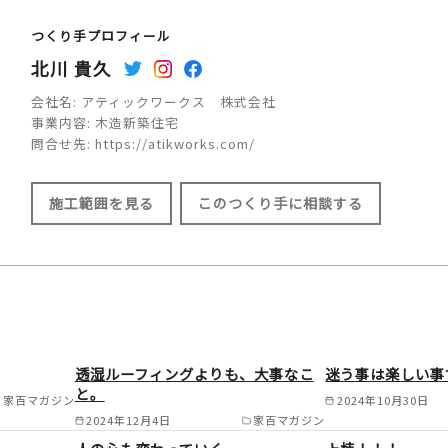
つくり手プロフィール
北川 貴久
会社名:
アティックワークス 株式会社
事業内容:
木造新築住宅
問合せ先:
https://atikworks.com/
施工範囲を見る
このつくり手に相談する
施工範囲
大阪市/東大阪市/八尾市/柏原市/堺市/
透湿ルーフィングよりも、大事なこ
迷う事は楽しい事
市/富田林市/大阪狭山市/大東市/四条畷
と。
家百マガジン
2024年10月30日
市 /
2024年12月4日
家百マガジン