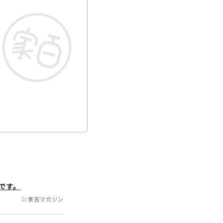
松原市/藤井寺市/羽曳野
です。
市/門真市/守口市/寝屋川
家百マガジン