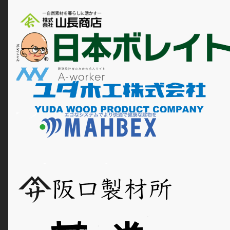
西宮市/伊丹市/川西市/宝塚市/
三田市/神戸市（場所によりま
す） /