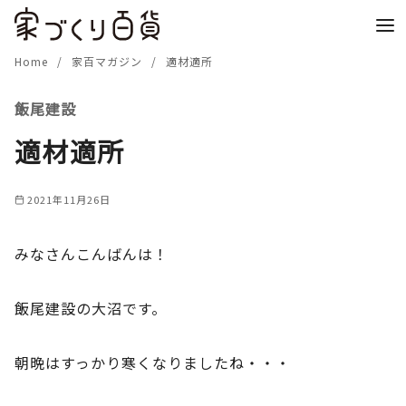
コ
ン
テ
Home
家百マガジン
適材適所
ン
飯尾建設
ツ
へ
適材適所
移
動
2021年11月26日
みなさんこんばんは！
飯尾建設の大沼です。
朝晩はすっかり寒くなりましたね・・・