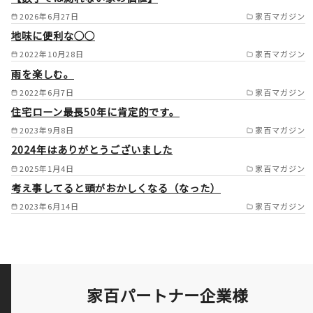
市/交野市/守口市/大東市/四条
2026年6月27日
家百マガジン
地味に便利な○○
畷市/摂津市/枚方市/池田市/箕
2022年10月28日
家百マガジン
面市/茨木市/高槻市/島本町/豊
雨を楽しむ。
中市/吹田市/八尾市/松原市/柏
2022年6月7日
家百マガジン
原市/藤井寺市/羽曳野市/大阪
住宅ローン最長50年に肯定的です。
狭山市/富田林市/太子町/河南
2023年9月8日
家百マガジン
町/千早赤坂村/河内長野市/高
2024年はありがとうございました
2025年1月4日
家百マガジン
石市/泉大津市/和泉市/忠岡町/
考え事してると頭がおかしくなる（なった）
岸和田市/貝塚市/熊取町/泉佐
2023年6月14日
家百マガジン
野市/田尻町/豊能町 奈良
県 奈良市/生駒市//群町/三郷
町/王寺町/香芝市/斑鳩町/田原
本町/広陵町/大和高田市/葛城
家百パートナー企業様
市/天理市/橿原市 兵庫県