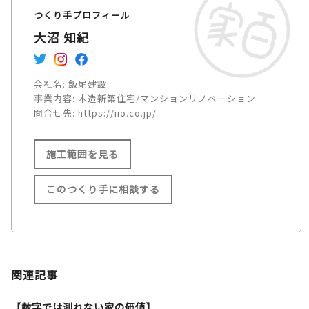
つくり手プロフィール
大沼 知紀
会社名:
飯尾建設
事業内容:
木造新築住宅/マンションリノベーション
問合せ先:
https://iio.co.jp/
施工範囲を見る
このつくり手に相談する
施工範囲
大阪府全域（基本的には弊社か
関連記事
ら車で１時間県内） 大阪市/
堺市/東大阪市/門真市/寝屋川
【数字では測れない家の価値】