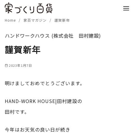
コ
ン
テ
Home
家百マガジン
謹賀新年
ン
ハンドワークハウス (株式会社 田村建設)
ツ
へ
謹賀新年
移
動
2023年1月7日
明けましておめでとうございます。
HAND-WORK HOUSE|田村建設の
田村です。
今年はお天気の良い日が続き