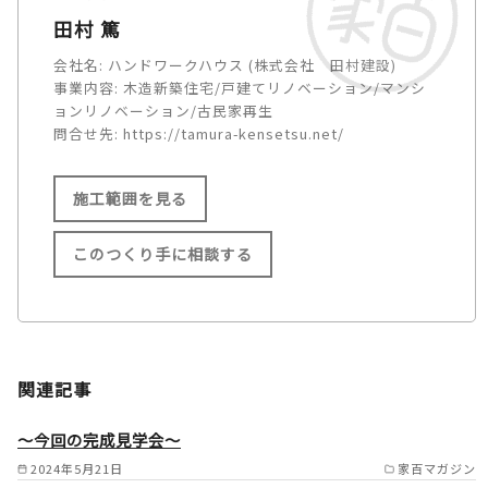
田村 篤
会社名:
ハンドワークハウス (株式会社 田村建設)
事業内容:
木造新築住宅/戸建てリノベーション/マンシ
ョンリノベーション/古民家再生
問合せ先:
https://tamura-kensetsu.net/
施工範囲を見る
このつくり手に相談する
施工範囲
広島市安佐南区/安佐北区/佐伯
関連記事
区/西区/中区/廿日市市 /
～今回の完成見学会～
2024年5月21日
家百マガジン