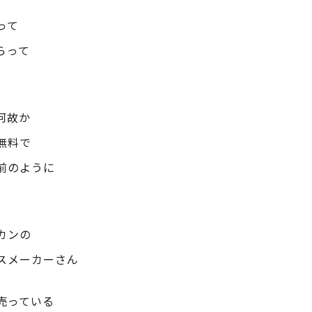
って
らって
何故か
無料で
前のように
カンの
スメーカーさん
売っている