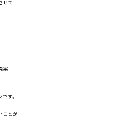
させて
。
提案
々です。
いことが