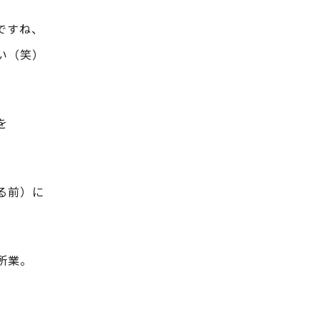
ですね、
い（笑）
を
る前）に
所業。