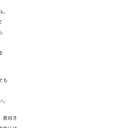
ね。
て
も
る
でも
い。
、表向き