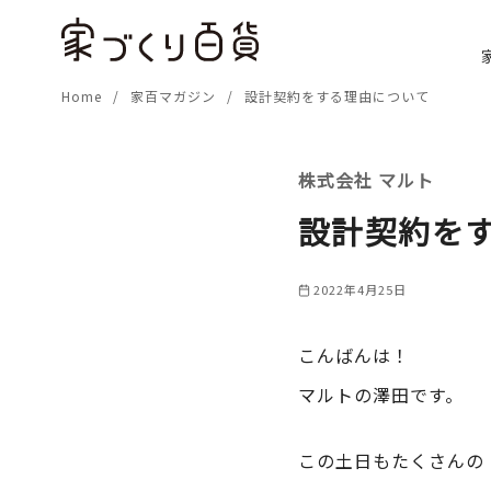
コ
ン
テ
Home
家百マガジン
設計契約をする理由について
ン
ツ
へ
株式会社 マルト
移
動
設計契約を
2022年4月25日
こんばんは！
マルトの澤田です。
この土日もたくさんの