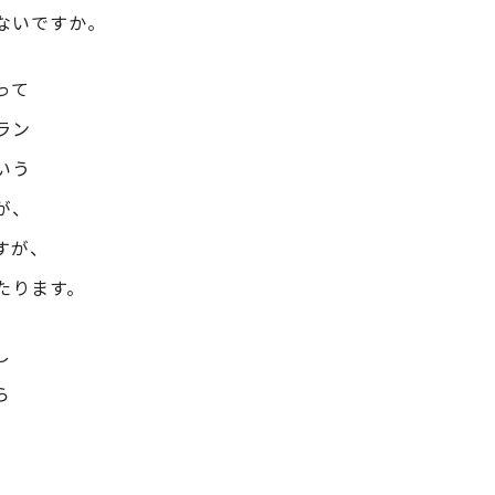
ないですか。
って
ラン
いう
が、
すが、
たります。
し
ら