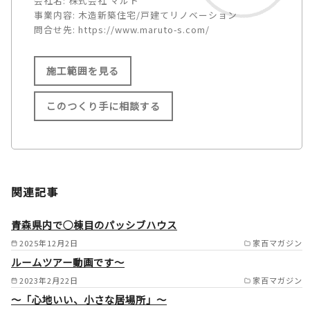
会社名:
株式会社 マルト
事業内容:
木造新築住宅/戸建てリノベーション
問合せ先:
https://www.maruto-s.com/
施工範囲を見る
このつくり手に相談する
施工範囲
多賀町/彦根市/長浜市/米原市/
関連記事
東近江市/近江八幡市/野洲市/
守山市/栗東市/草津市/甲賀市/
青森県内で◯棟目のパッシブハウス
湖南市/大津市/高島市/甲良町/
2025年12月2日
家百マガジン
ルームツアー動画です～
豊郷町/愛荘町/竜王町/日野町 /
2023年2月22日
家百マガジン
～「心地いい、小さな居場所」～