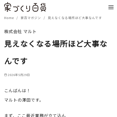
コ
ン
テ
Home
家百マガジン
見えなくなる場所ほど大事なんです
ン
株式会社 マルト
ツ
へ
見えなくなる場所ほど大事な
移
動
んです
2026年5月29日
こんばんは！
マルトの澤田です。
まず、ここ最近業務が立て込ん