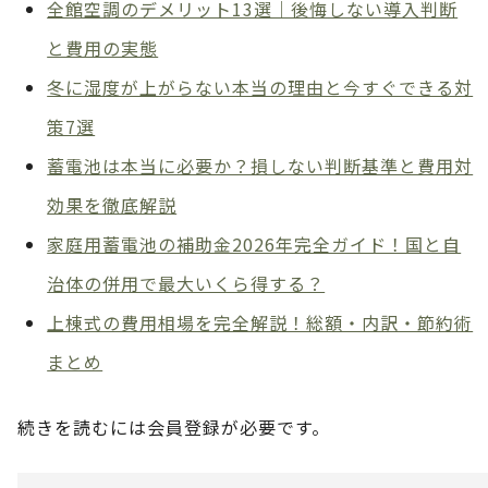
全館空調のデメリット13選｜後悔しない導入判断
と費用の実態
冬に湿度が上がらない本当の理由と今すぐできる対
策7選
蓄電池は本当に必要か？損しない判断基準と費用対
効果を徹底解説
家庭用蓄電池の補助金2026年完全ガイド！国と自
治体の併用で最大いくら得する？
上棟式の費用相場を完全解説！総額・内訳・節約術
まとめ
続きを読むには会員登録が必要です。