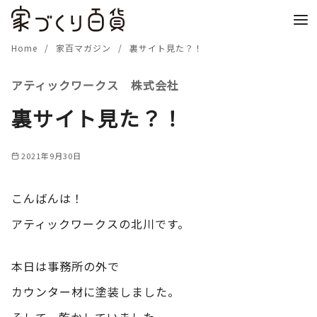
コ
ン
テ
Home
家百マガジン
裏サイト見た？！
ン
アティックワークス 株式会社
ツ
へ
裏サイト見た？！
移
動
2021年9月30日
こんばんは！
アティックワークスの北川です。
本日は事務所の外で
カウンター材に塗装しました。
そして、乾かしていました。