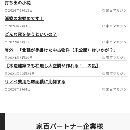
野市/富田林市/大阪狭山市/大
打ち出の小槌
東市/四条畷市/門真市/守口市/
2026年3月15日
家百マガジン
減築のお勧めです！
寝屋川市 /
2026年2月3日
家百マガジン
どんな窓を使うといいの？
2022年1月11日
家百マガジン
号外 「北建が手掛けた中古物件（未公開）はいかが？」
2024年5月30日
家百マガジン
【木造建築でも柱無し大空間が作れる！ の話】
2021年10月24日
家百マガジン
リノベ費用も床面積に比例する
2026年7月4日
家百マガジン
家百パートナー企業様