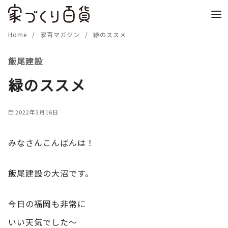
コ
ン
テ
Home
家百マガジン
緑のススメ
ン
飯尾建設
ツ
へ
緑のススメ
移
動
2022年3月16日
みなさんこんばんは！
飯尾建設の大沼です。
今日の福岡も非常に
いい天気でした～