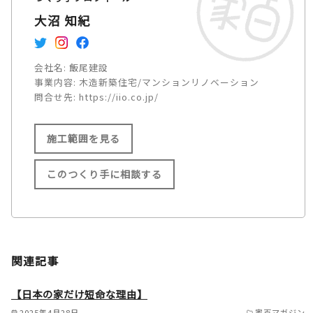
大沼 知紀
会社名:
飯尾建設
事業内容:
木造新築住宅/マンションリノベーション
問合せ先:
https://iio.co.jp/
施工範囲を見る
このつくり手に相談する
施工範囲
大阪府全域（基本的には弊社か
関連記事
ら車で１時間県内） 大阪市/
堺市/東大阪市/門真市/寝屋川
【日本の家だけ短命な理由】
市/交野市/守口市/大東市/四条
2025年4月28日
家百マガジン