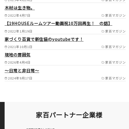
木材は生き物。
畷市/摂津市/枚方市/池田市/箕
2022年4月7日
家百マガジン
面市/茨木市/高槻市/島本町/豊
【19HOUSEルームツアー動画祝10万回再生！ の話】
中市/吹田市/八尾市/松原市/柏
2022年1月19日
家百マガジン
原市/藤井寺市/羽曳野市/大阪
家づくり百貨で新住協のyoutubeです！
狭山市/富田林市/太子町/河南
2021年10月1日
家百マガジン
町/千早赤坂村/河内長野市/高
現地の雰囲気
2026年4月4日
家百マガジン
石市/泉大津市/和泉市/忠岡町/
～日常と非日常～
岸和田市/貝塚市/熊取町/泉佐
2024年9月17日
家百マガジン
野市/田尻町/豊能町 奈良
県 奈良市/生駒市//群町/三郷
町/王寺町/香芝市/斑鳩町/田原
本町/広陵町/大和高田市/葛城
家百パートナー企業様
市/天理市/橿原市 兵庫県
西宮市/伊丹市/川西市/宝塚市/