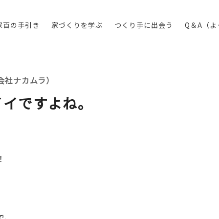
家百の手引き
家づくりを学ぶ
つくり手に出会う
Q＆A（
会社ナカムラ）
イイですよね。
！
で、