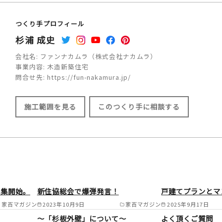
つくり手プロフィール
杉浦 成史
会社名:
ファンナカムラ（株式会社ナカムラ）
事業内容:
木造新築住宅
問合せ先:
https://fun-nakamura.jp/
施工範囲を見る
このつくり手に相談する
施工範囲
長岡京市/向日市/大山崎市/京都市/亀岡
募集開始。
新住協総会で爆弾発言！
戸建てプランとマ
市/枚方市/高槻市/京田辺市/木津川市/交
家百マガジン
2023年10月9日
家百マガジン
2025年9月17日
豊中市/東大阪市/西宮市/尼崎市大津市/
～「杉板外壁」について～
よく頂くご質問