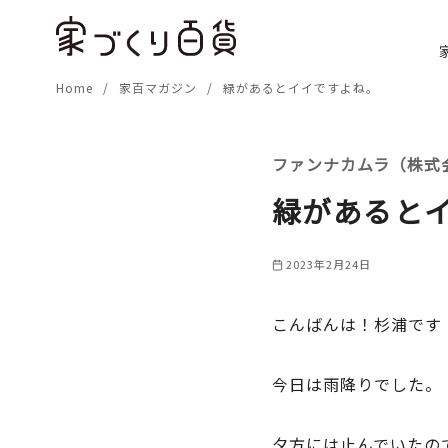
コ
ン
テ
Home
家百マガジン
緑があるとイイですよね。
ン
ツ
へ
ファンナカムラ（株式
移
動
緑があると
2023年2月24日
こんばんは！杉浦です
今日は雨降りでした。
夕方には止んでいたの