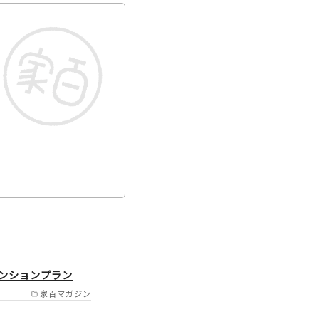
市/八幡市/宇治市/城陽
ンションプラン
野市/寝屋川市/箕面市/
家百マガジン
草津市/栗東市守山市 /