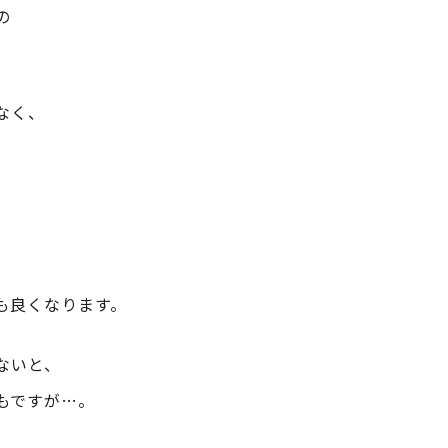
の
なく、
も良くなります。
ないと、
もですが…。