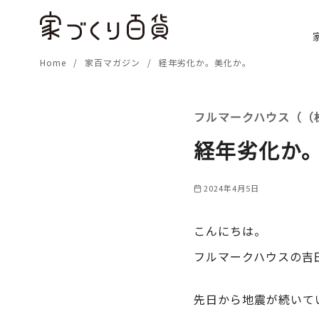
コ
ン
テ
Home
家百マガジン
経年劣化か。美化か。
ン
ツ
へ
フルマークハウス（（
移
動
経年劣化か
2024年4月5日
こんにちは。
フルマークハウスの吉
先日から地震が続いて