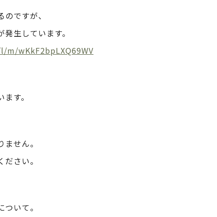
るのですが、
が発生しています。
m/l/m/wKkF2bpLXQ69WV
います。
りません。
ください。
について。