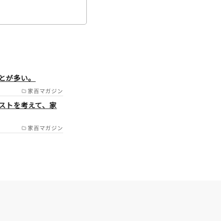
雲仙市/長
とが多い。
家百マガジン
ストを考えて、家
家百マガジン