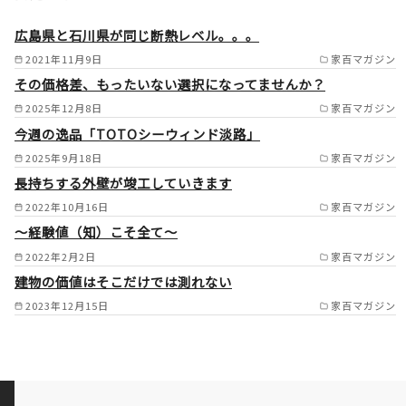
四国を中心に全国対応（エリア
により応相談） /
広島県と石川県が同じ断熱レベル。。。
2021年11月9日
家百マガジン
その価格差、もったいない選択になってませんか？
2025年12月8日
家百マガジン
今週の逸品「TOTOシーウィンド淡路」
2025年9月18日
家百マガジン
長持ちする外壁が竣工していきます
2022年10月16日
家百マガジン
～経験値（知）こそ全て～
2022年2月2日
家百マガジン
建物の価値はそこだけでは測れない
2023年12月15日
家百マガジン