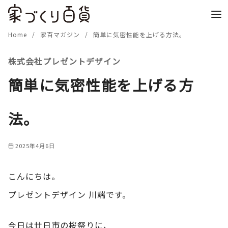
コ
ン
テ
Home
家百マガジン
簡単に気密性能を上げる方法。
ン
株式会社プレゼントデザイン
ツ
へ
簡単に気密性能を上げる方
移
動
法。
2025年4月6日
こんにちは。
プレゼントデザイン 川端です。
今日は廿日市の桜祭りに、