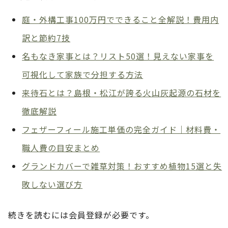
庭・外構工事100万円でできること全解説！費用内
訳と節約7技
名もなき家事とは？リスト50選！見えない家事を
可視化して家族で分担する方法
来待石とは？島根・松江が誇る火山灰起源の石材を
徹底解説
フェザーフィール施工単価の完全ガイド｜材料費・
職人費の目安まとめ
グランドカバーで雑草対策！おすすめ植物15選と失
敗しない選び方
続きを読むには会員登録が必要です。