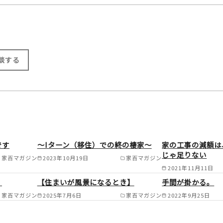
談する
です
～Iターン（移住）での終の棲家～
家の工事の減額は
じゃ足りない
家百マガジン
2023年10月19日
家百マガジン
2021年11月11日
。
【住まいが風景になるとき】
手間が掛かる。
家百マガジン
2025年7月6日
家百マガジン
2022年9月25日