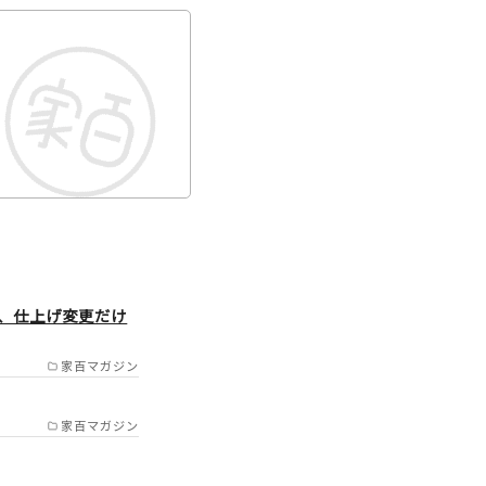
、仕上げ変更だけ
家百マガジン
家百マガジン