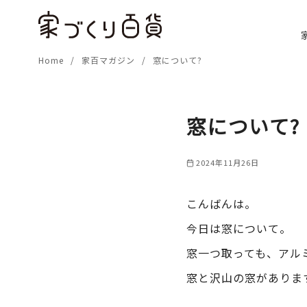
コ
ン
テ
Home
家百マガジン
窓について?
ン
ツ
へ
移
窓について?
動
2024年11月26日
こんばんは。
今日は窓について。
窓一つ取っても、アル
窓と沢山の窓がありま