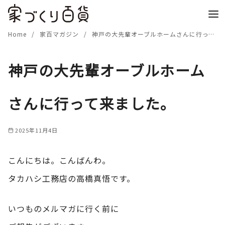
コ
ン
テ
Home
家百マガジン
神戸の大先輩オーブルホームさんに行って来ました。
ン
ツ
神戸の大先輩オーブルホーム
へ
移
さんに行って来ました。
動
2025年11月4日
こんにちは。こんばんわ。
タカハシ工務店の高橋真悟です。
いつものメルマガに行く前に