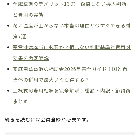
全館空調のデメリット13選｜後悔しない導入判断
と費用の実態
冬に湿度が上がらない本当の理由と今すぐできる対
策7選
蓄電池は本当に必要か？損しない判断基準と費用対
効果を徹底解説
家庭用蓄電池の補助金2026年完全ガイド！国と自
治体の併用で最大いくら得する？
上棟式の費用相場を完全解説！総額・内訳・節約術
まとめ
続きを読むには会員登録が必要です。