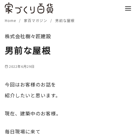
コ
ン
テ
Home
家百マガジン
男前な屋根
ン
株式会社樹々匠建設
ツ
へ
男前な屋根
移
動
2022年6月29日
今回はお客様のお話を
紹介したいと思います。
現在、建築中のお客様。
毎日現場に来て