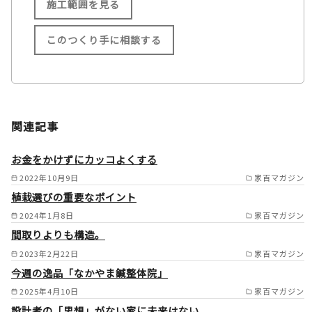
施工範囲を見る
このつくり手に相談する
施工範囲
姫路市/たつの市/相生市/赤穂
関連記事
市/高砂市/加古川市/稲美町/播
磨町/三木市/小野市/加東市/加
お金をかけずにカッコよくする
西市/神崎郡神河町/神崎郡福崎
2022年10月9日
家百マガジン
植栽選びの重要なポイント
町/西脇市の一部/多可町/宍粟
2024年1月8日
家百マガジン
市/山崎町/佐用郡/明石市西部/
間取りよりも構造。
岡山県備前市/岡山県瀬戸内市
2023年2月22日
家百マガジン
/
今週の逸品「なかやま鍼整体院」
2025年4月10日
家百マガジン
設計者の「思想」がない家に未来はない